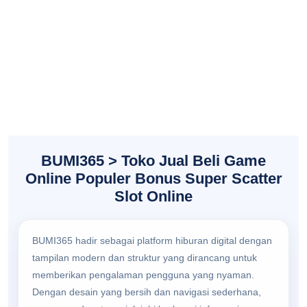
BUMI365 > Toko Jual Beli Game
Online Populer Bonus Super Scatter
Slot Online
BUMI365 hadir sebagai platform hiburan digital dengan
tampilan modern dan struktur yang dirancang untuk
memberikan pengalaman pengguna yang nyaman.
Dengan desain yang bersih dan navigasi sederhana,