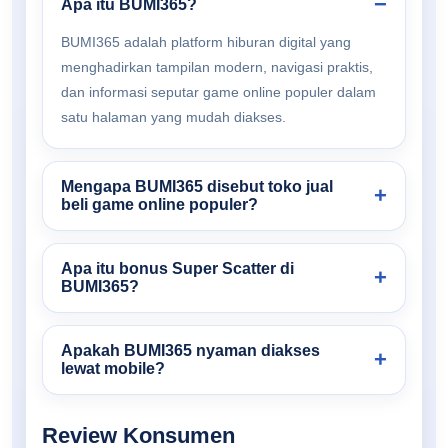
Apa itu BUMI365?
BUMI365 adalah platform hiburan digital yang
menghadirkan tampilan modern, navigasi praktis,
dan informasi seputar game online populer dalam
satu halaman yang mudah diakses.
Mengapa BUMI365 disebut toko jual
beli game online populer?
Apa itu bonus Super Scatter di
BUMI365?
Apakah BUMI365 nyaman diakses
lewat mobile?
Review Konsumen